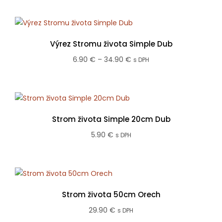
6.90 €
through
34.90 €
Výrez Stromu života Simple Dub
Price
6.90
€
–
34.90
€
s DPH
range:
6.90 €
through
34.90 €
Strom života Simple 20cm Dub
5.90
€
s DPH
Strom života 50cm Orech
29.90
€
s DPH