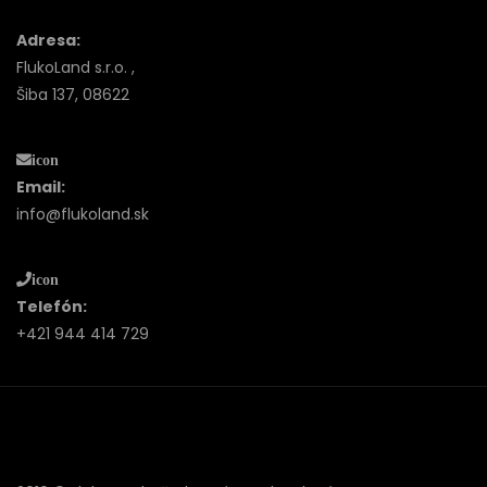
Adresa:
FlukoLand s.r.o. ,
Šiba 137, 08622
icon
Email:
info@flukoland.sk
icon
Telefón:
+421 944 414 729