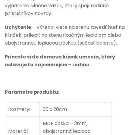
vyjadrenie silného väzbu, ktorý spojí rodinné
príslušníkov navždy.
Uchytenie
– Výrez si viete na stenu zavesiť buď na
klinček, prilepiť na stenu fixačným lepidlom alebo
obojstrannou lepiacou páskou (súčasť balenia).
Prineste si do domova kúsok umenia, ktorý
oslavuje to najcennejšie – rodinu.
Parametre produktu:
Rozmery:
30 x 20cm
MDF doska – 3mm,
Materiál:
obojstranná lepiaca