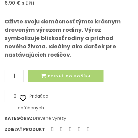
6.90
€
s DPH
III.
Rodič
Dub
a
Oživte svoju domácnosť týmto krásnym
dcéra
dreveným výrezom rodiny. Výrez
(dub)
symbolizuje blízkosť rodiny a príchod
nového života. Ideálny ako darček pre
nastávajúcich rodičov.
množstvo
PRIDAŤ DO KOŠÍKA
Drevený
výrez
Pridať do
Rodina
III.
obľúbených
Orech
KATEGÓRIA:
Drevené výrezy
ZDIEĽAŤ PRODUKT