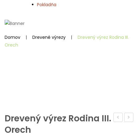
Pokladňa
Domov
Drevené výrezy
Drevený výrez Rodina III.
Orech
Zo
Drevený výrez Rodina III.
výrez
výrez
Orech
Rodina
–