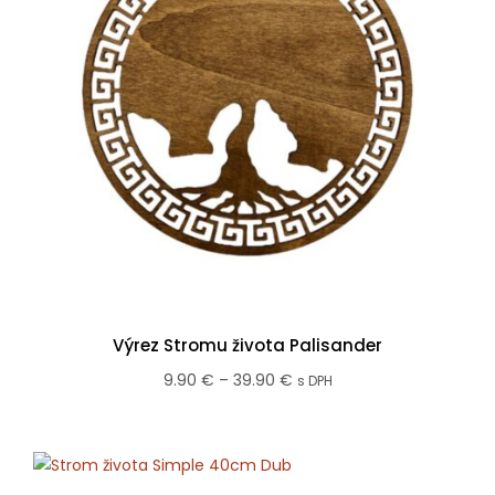
Výrez Stromu života Palisander
Price
9.90
€
–
39.90
€
s DPH
range:
9.90 €
through