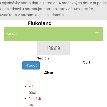
Objednávky bežne doručujeme do 4 pracovných dní. V prípade,
že objednávku potrebujete na konkrétny dátum, prosím,
uveďte to v poznámke pri objednávke.
Flukoland
MENU
DOMOV
OBCHOD
Search
Cart
Hľadať
BLOG
icon
KONTAKT
Môj
účet
Prihlásiť
sa