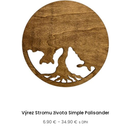
Výrez Stromu života Simple Palisander
Price
6.90
€
–
34.90
€
s DPH
range: