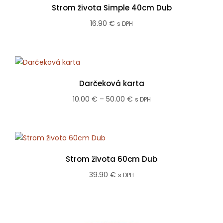
39.90 €
Strom života Simple 40cm Dub
16.90
€
s DPH
Darčeková karta
Price
10.00
€
–
50.00
€
s DPH
range:
10.00 €
through
50.00 €
Strom života 60cm Dub
39.90
€
s DPH