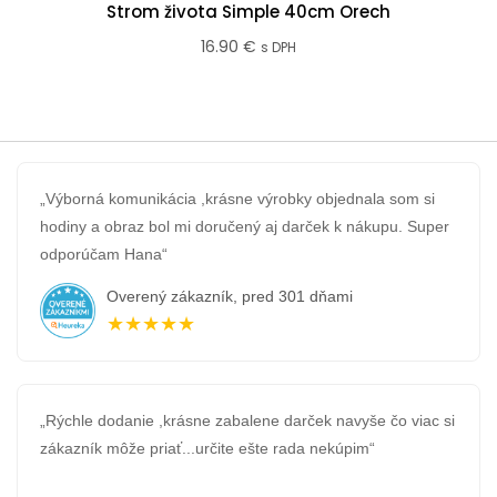
Strom života Simple 40cm Orech
16.90
€
s DPH
„Výborná komunikácia ,krásne výrobky objednala som si
hodiny a obraz bol mi doručený aj darček k nákupu. Super
odporúčam Hana“
Overený zákazník, pred 301 dňami
★★★★★
„Rýchle dodanie ,krásne zabalene darček navyše čo viac si
zákazník môže priať...určite ešte rada nekúpim“