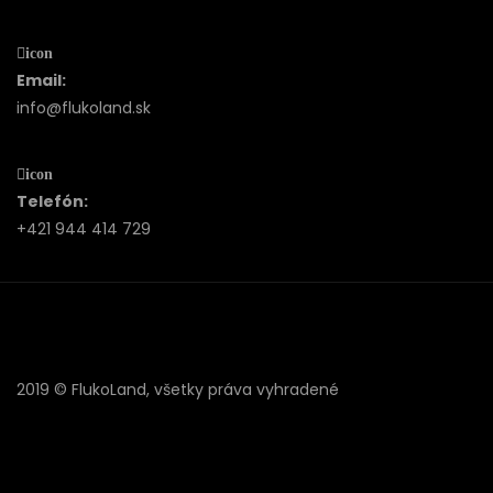
icon
Email:
info@flukoland.sk
icon
Telefón:
+421 944 414 729
2019 © FlukoLand, všetky práva vyhradené