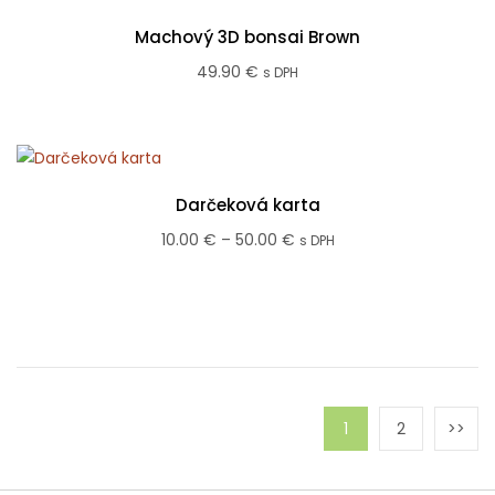
Machový 3D bonsai Brown
49.90
€
s DPH
Darčeková karta
Price
10.00
€
–
50.00
€
s DPH
range:
10.00 €
through
50.00 €
1
2