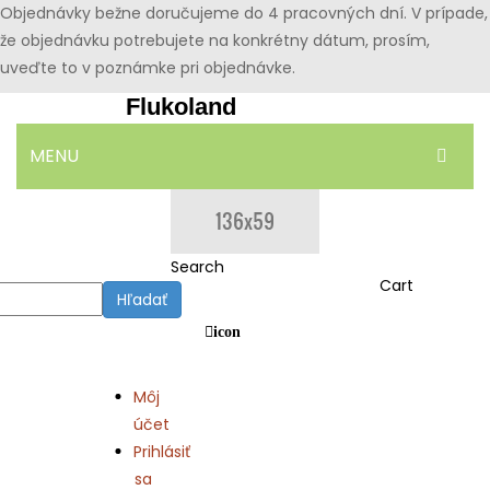
Objednávky bežne doručujeme do 4 pracovných dní. V prípade,
že objednávku potrebujete na konkrétny dátum, prosím,
uveďte to v poznámke pri objednávke.
Flukoland
MENU
DOMOV
OBCHOD
Search
Cart
Hľadať
BLOG
icon
KONTAKT
Môj
účet
Prihlásiť
sa