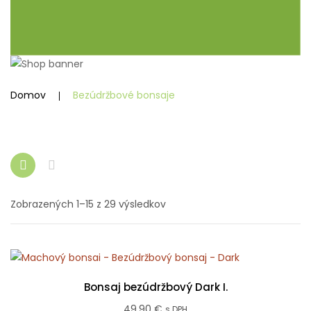
Domov
Bezúdržbové bonsaje
Sorted
Zobrazených 1–15 z 29 výsledkov
by
popularity
Bonsaj bezúdržbový Dark I.
49.90
€
s DPH