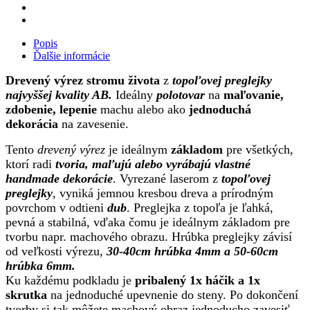
Popis
Ďalšie informácie
Drevený výrez stromu života
z
topoľovej preglejky
najvyššej kvality AB.
Ideálny
polotovar
na
maľovanie,
zdobenie, lepenie
machu alebo ako
jednoduchá
dekorácia
na zavesenie.
Tento
drevený výrez
je ideálnym
základom
pre všetkých,
ktorí radi
tvoria, maľujú alebo vyrábajú vlastné
handmade dekorácie
. Vyrezané laserom z
topoľovej
preglejky
, vyniká jemnou kresbou dreva a prírodným
povrchom v odtieni
dub
. Preglejka z topoľa je ľahká,
pevná a stabilná, vďaka čomu je ideálnym základom pre
tvorbu napr. machového obrazu. Hrúbka preglejky závisí
od veľkosti výrezu,
30-40cm hrúbka 4mm a 50-60cm
hrúbka 6mm.
Ku každému podkladu je
pribalený 1x háčik a 1x
skrutka
na jednoduché upevnenie do steny. Po dokončení
tvorby si tak môžete machový obraz jednoducho zavesiť.