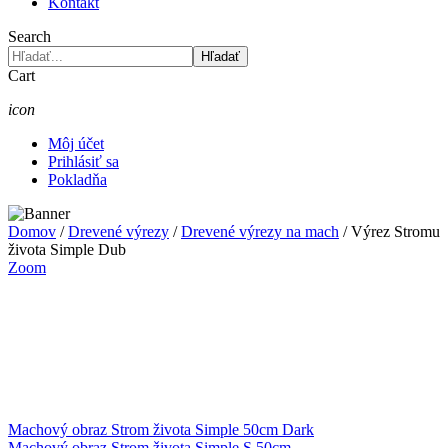
Kontakt
Search
Hľadať
Cart
icon
Môj účet
Prihlásiť sa
Pokladňa
Domov
/
Drevené výrezy
/
Drevené výrezy na mach
/
Výrez Stromu
života Simple Dub
Zoom
Machový obraz Strom života Simple 50cm Dark
Machový obraz Strom života Simple S 50cm