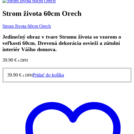
Strom života 60cm Orech
Strom života 60cm Orech
Jedinečný obraz v tvare Stromu života so vzorom o
veľkosti 60cm. Drevená dekorácia osvieži a zútulní
interiér Vášho domova.
39.90
€
s DPH
39.90
€
Pridať do košíka
s DPH