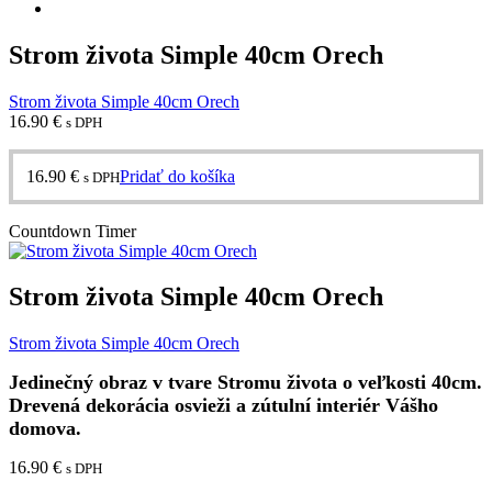
Strom života Simple 40cm Orech
Strom života Simple 40cm Orech
16.90
€
s DPH
16.90
€
Pridať do košíka
s DPH
Countdown Timer
Strom života Simple 40cm Orech
Strom života Simple 40cm Orech
Jedinečný obraz v tvare Stromu života o veľkosti 40cm.
Drevená dekorácia osvieži a zútulní interiér Vášho
domova.
16.90
€
s DPH