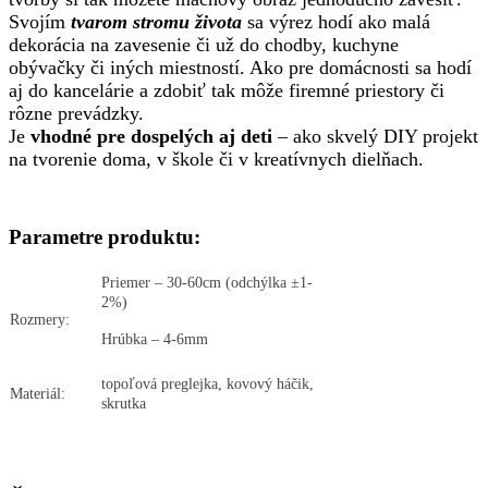
Svojím
tvarom stromu života
sa výrez hodí ako malá
dekorácia na zavesenie či už do chodby, kuchyne
obývačky či iných miestností. Ako pre domácnosti sa hodí
aj do kancelárie a zdobiť tak môže firemné priestory či
rôzne prevádzky.
Je
vhodné pre dospelých aj deti
– ako skvelý DIY projekt
na tvorenie doma, v škole či v kreatívnych dielňach.
Parametre produktu:
Priemer – 30-60cm (odchýlka ±1-
2%)
Rozmery:
Hrúbka – 4-6mm
topoľová preglejka, kovový háčik,
Materiál:
skrutka