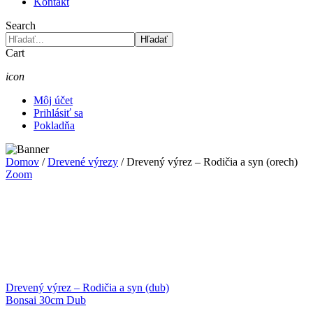
Kontakt
Search
Hľadať
Cart
icon
Môj účet
Prihlásiť sa
Pokladňa
Domov
/
Drevené výrezy
/
Drevený výrez – Rodičia a syn (orech)
Zoom
Drevený výrez – Rodičia a syn (dub)
Bonsai 30cm Dub