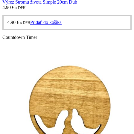
Výrez Stromu života Simple 20cm Dub
4.90
€
s DPH
4.90
€
Pridať do košíka
s DPH
Countdown Timer