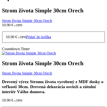
Strom života Simple 30cm Orech
Strom života Simple 30cm Orech
10.90
€
s DPH
10.90
€
Pridať do košíka
s DPH
Countdown Timer
Strom života Simple 30cm Orech
Strom života Simple 30cm Orech
Drevený výrez Stromu života vyrobený z MDF dosky o
veľkosti 30cm. Drevená dekorácia osvieži a zútulní
interiér Vášho domova.
10.90
€
s DPH