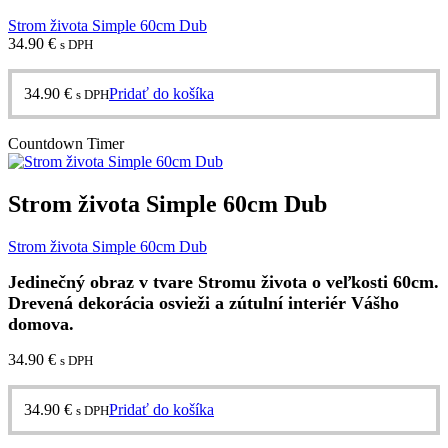
Strom života Simple 60cm Dub
34.90
€
s DPH
34.90
€
Pridať do košíka
s DPH
Countdown Timer
Strom života Simple 60cm Dub
Strom života Simple 60cm Dub
Jedinečný obraz v tvare Stromu života o veľkosti 60cm.
Drevená dekorácia osvieži a zútulní interiér Vášho
domova.
34.90
€
s DPH
34.90
€
Pridať do košíka
s DPH