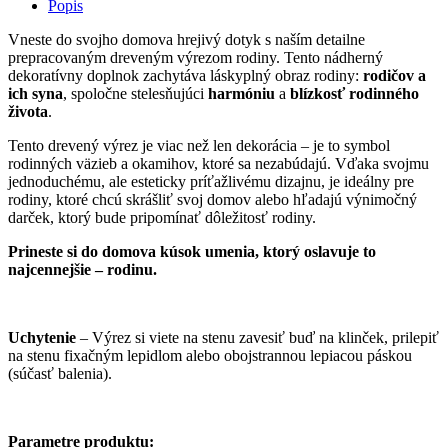
Popis
Vneste do svojho domova hrejivý dotyk s naším detailne
prepracovaným dreveným výrezom rodiny. Tento nádherný
dekoratívny doplnok zachytáva láskyplný obraz rodiny:
rodičov a
ich syna
, spoločne stelesňujúci
harmóniu
a
blízkosť rodinného
života
.
Tento drevený výrez je viac než len dekorácia – je to symbol
rodinných väzieb a okamihov, ktoré sa nezabúdajú. Vďaka svojmu
jednoduchému, ale esteticky príťažlivému dizajnu, je ideálny pre
rodiny, ktoré chcú skrášliť svoj domov alebo hľadajú výnimočný
darček, ktorý bude pripomínať dôležitosť rodiny.
Prineste si do domova kúsok umenia, ktorý oslavuje to
najcennejšie – rodinu.
Uchytenie
– Výrez si viete na stenu zavesiť buď na klinček, prilepiť
na stenu fixačným lepidlom alebo obojstrannou lepiacou páskou
(súčasť balenia).
Parametre produktu: