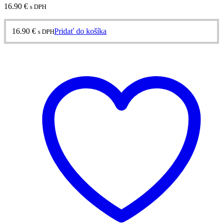
16.90
€
s DPH
16.90
€
Pridať do košíka
s DPH