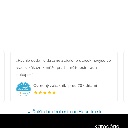
„Rýchle dodanie ,krásne zabalene darček navyše čo
viac si zákazník môže priať...určite ešte rada
nekúpim“
Overený zákazník, pred 297 dňami
★★★★★
→ Ďalšie hodnotenia na Heureka.sk
Kategórie