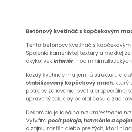
Betónový kvetináč s kopčekovým mac
Tento betónový kvetináč s kopčekov
Spojenie kamenistej textúry a mäkkej z
akýkoľvek
interiér
– od minimalistickýc
Každý kvetináč má jemnú štruktúru a au
stabilizovaný kopčekový mach
, ktorý
potreby zalievania, svetla či špeciálnej 
upravený tak, aby odolal času a zachoval
Dekorácia je ideálna
na umiestnenie na 
Vytvára
pocit pokoja, harmónie a spoje
dizajnu, rastlín alebo pre tých, ktorí hľ