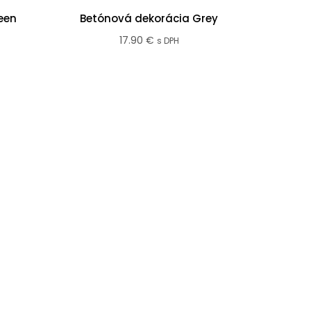
een
Betónová dekorácia Grey
17.90
€
s DPH