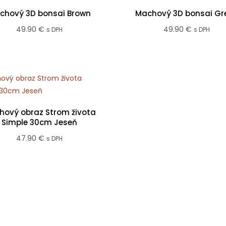
chový 3D bonsai Brown
Machový 3D bonsai Gr
49.90
€
49.90
€
s DPH
s DPH
hový obraz Strom života
Simple 30cm Jeseň
47.90
€
s DPH