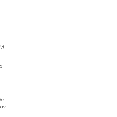
ví
a
iu
.
kov