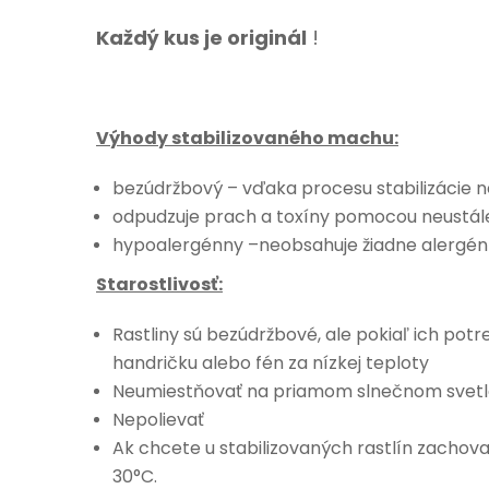
Každý kus je originál
!
Výhody stabilizovaného machu:
bezúdržbový – vďaka procesu stabilizácie ne
odpudzuje prach a toxíny pomocou neustáleh
hypoalergénny –neobsahuje žiadne alergénn
Starostlivosť:
Rastliny sú bezúdržbové, ale pokiaľ ich potre
handričku alebo fén za nízkej teploty
Neumiestňovať na priamom slnečnom svet
Nepolievať
Ak chcete u stabilizovaných rastlín zachovať
30°C.