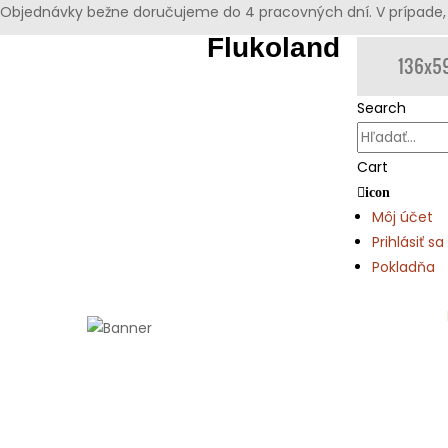
Objednávky bežne doručujeme do 4 pracovných dní. V prípade, 
Flukoland
Search
Cart
icon
Môj účet
Prihlásiť sa
Pokladňa
Domov
Bezúdržbové dekorácie