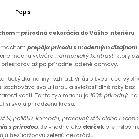
Popis
hom – prírodná dekorácia do Vášho interiéru
ým machom
prepája prírodu s moderným dizajnom
.
elene machu vytvára
harmonický kontrast
, ktorý
oži
h priestorov až po prírodne ladené domovy.
tentický „kamenný“ vzhľad.
Vnútro kvetináča vypĺň
 si zachováva svoju farbu a sviežosť dlhé roky bez
starostlivosti. Tento typ machu je
100% prírodný
, no
 si svoju prirodzenú krásu.
stôl, poličku, komodu, pracovný stôl alebo recepc
nia s prírodou
. Je vhodná ako
darček
pre milovní
adajú bezúdržbovú zelenú dekoráciu.