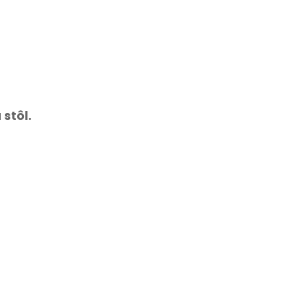
dekorácia
hodiny
s
inšpirované
lišajníkom
Star
20cm
Wars
40cm
 stôl.