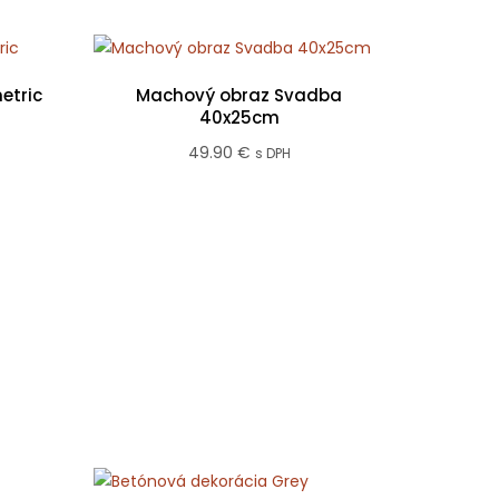
etric
Machový obraz Svadba
40x25cm
49.90
€
s DPH