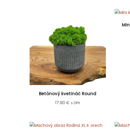
Min
Betónový kvetináč Round
17.90
€
s DPH