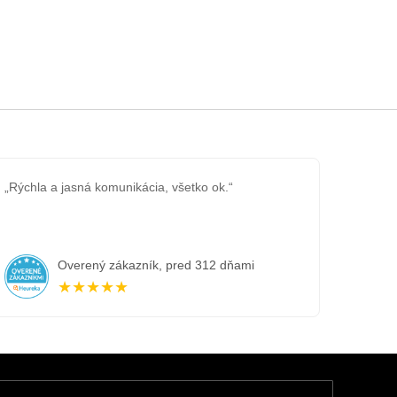
„Rýchla a jasná komunikácia, všetko ok.“
Overený zákazník, pred 312 dňami
★★★★★