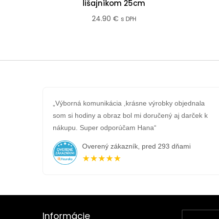
lišajníkom 25cm
24.90
€
s DPH
„Výborná komunikácia ,krásne výrobky objednala
som si hodiny a obraz bol mi doručený aj darček k
nákupu. Super odporúčam Hana“
Overený zákazník, pred 293 dňami
★★★★★
Informácie