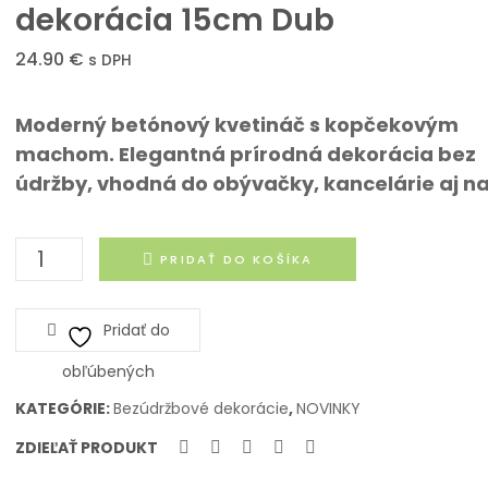
dekorácia 15cm Dub
om
24.90
€
s DPH
Moderný betónový kvetináč s kopčekovým
machom. Elegantná prírodná dekorácia bez
údržby, vhodná do obývačky, kancelárie aj na
množstvo
PRIDAŤ DO KOŠÍKA
Machová
kamenná
Pridať do
dekorácia
15cm
obľúbených
Dub
KATEGÓRIE:
Bezúdržbové dekorácie
,
NOVINKY
ZDIEĽAŤ PRODUKT