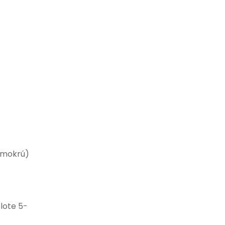
e mokrú)
plote 5-