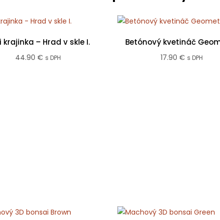
i krajinka – Hrad v skle I.
Betónový kvetináč Geom
44.90
€
17.90
€
s DPH
s DPH