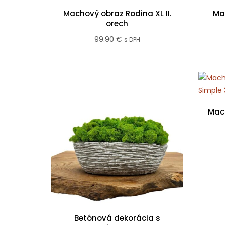
Machový obraz Rodina XL II.
Ma
orech
99.90
€
s DPH
Mac
Betónová dekorácia s