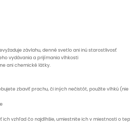
vyžaduje závlahu, denné svetlo ani inú starostlivosť
o vydávania a prijímania vlhkosti
e ani chemické látky.
bujete zbaviť prachu, či iných nečistôt, použite vlhkú (ni
le
 ich vzhľad čo najdlhšie, umiestnite ich v miestnosti o te