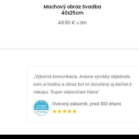
Machový obraz Svadba
40x25cm
49.90
€
s DPH
„Výborná komunikácia ,krásne výrobky objednala
som si hodiny a obraz bol mi doručený aj darček k
nákupu. Super odporúčam Hana“
Overený zákazník, pred 303 dňami
★★★★★