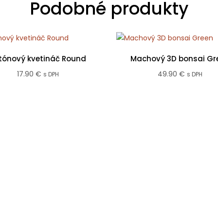
Podobné produkty
tónový kvetináč Round
Machový 3D bonsai Gr
17.90
€
49.90
€
s DPH
s DPH