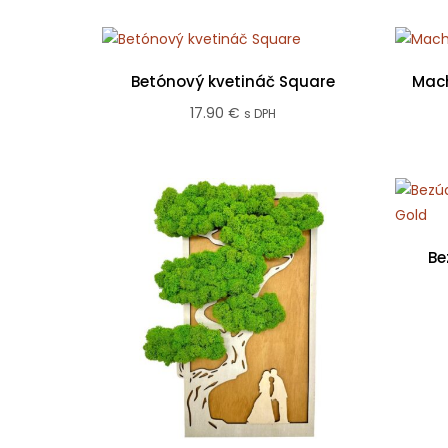
Betónový kvetináč Square
Mach
17.90
€
s DPH
Be