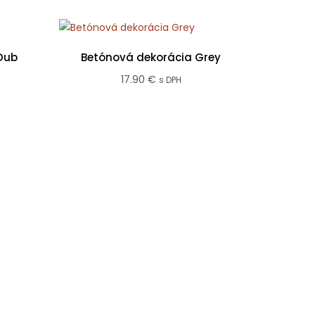
Dub
Betónová dekorácia Grey
17.90
€
s DPH