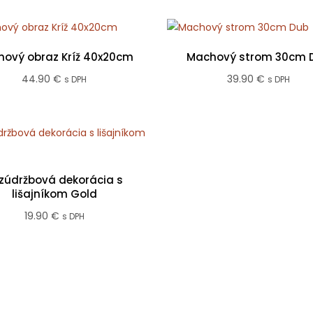
ový obraz Kríž 40x20cm
Machový strom 30cm 
44.90
€
39.90
€
s DPH
s DPH
zúdržbová dekorácia s
lišajníkom Gold
19.90
€
s DPH