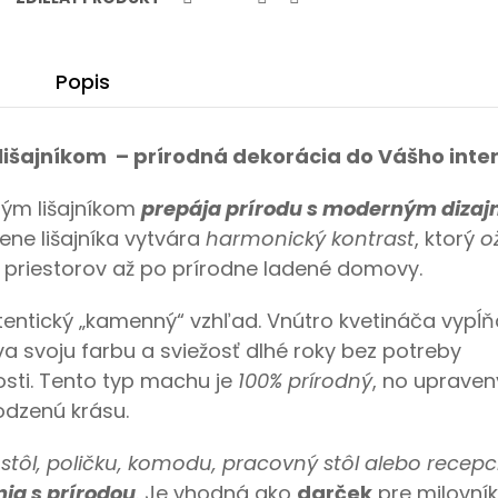
Popis
lišajníkom – prírodná dekorácia do Vášho inter
ným lišajníkom
prepája prírodu s moderným diza
ene lišajníka vytvára
harmonický kontrast
, ktorý
ož
h priestorov až po prírodne ladené domovy.
tentický „kamenný“ vzhľad.
Vnútro kvetináča vypĺň
va svoju farbu a sviežosť dlhé roky bez potreby
vosti. Tento typ machu je
100% prírodný
, no upraven
odzenú krásu.
stôl, poličku, komodu, pracovný stôl alebo recepc
nia s prírodou
. Je vhodná ako
darček
pre milovní