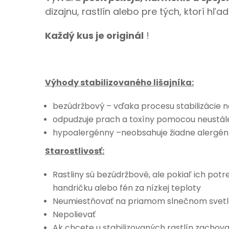
dizajnu, rastlín alebo pre tých, ktorí hľ
Každý kus je originál
!
Výhody stabilizovaného lišajníka:
bezúdržbový – vďaka procesu stabilizácie ne
odpudzuje prach a toxíny pomocou neustáleh
hypoalergénny –neobsahuje žiadne alergénn
Starostlivosť:
Rastliny sú bezúdržbové, ale pokiaľ ich potre
handričku alebo fén za nízkej teploty
Neumiestňovať na priamom slnečnom svet
Nepolievať
Ak chcete u stabilizovaných rastlín zachovať