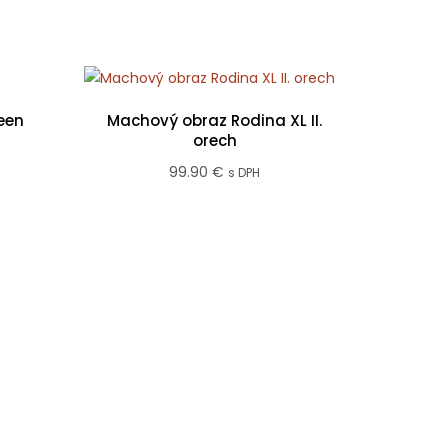
een
Machový obraz Rodina XL II.
orech
99.90
€
s DPH