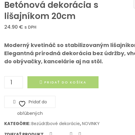
Betónová dekorácia s
lišajníkom 20cm
om
24.90
€
s DPH
Moderný kvetináč so stabilizovaným lišajník
Elegantná prírodná dekorácia bez údržby, v
do obývačky, kancelárie aj na stôl.
množstvo
PRIDAŤ DO KOŠÍKA
Betónová
dekorácia
Pridať do
s
lišajníkom
obľúbených
20cm
KATEGÓRIE:
Bezúdržbové dekorácie
,
NOVINKY
ZDIEĽAŤ PRODUKT