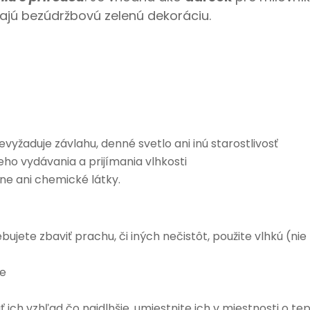
adajú bezúdržbovú zelenú dekoráciu.
vyžaduje závlahu, denné svetlo ani inú starostlivosť
o vydávania a prijímania vlhkosti
e ani chemické látky.
bujete zbaviť prachu, či iných nečistôt, použite vlhkú (ni
le
 ich vzhľad čo najdlhšie, umiestnite ich v miestnosti o te