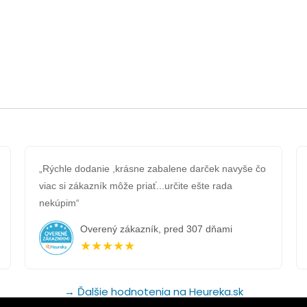
„Rýchle dodanie ,krásne zabalene darček navyše čo
viac si zákazník môže priať...určite ešte rada
nekúpim“
Overený zákazník, pred 307 dňami
★★★★★
→ Ďalšie hodnotenia na Heureka.sk