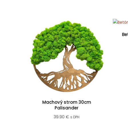
Be
Machový strom 30cm
Palisander
39.90
€
s DPH