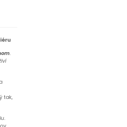
iéru
jnom
.
iví
a
ý tak,
iu
.
kov