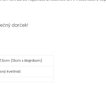
inečný darček!
,5cm (13cm s lišajníkom)
ónový kvetináč