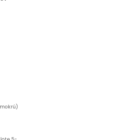
e mokrú)
plote 5-