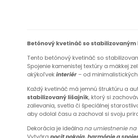
Betónový kvetináč so stabilizovaným 
Tento betónový kvetináč so stabilizova
Spojenie kamenistej textúry a mäkkej zel
akýkoľvek
interiér
– od minimalistickýc
Každý kvetináč má jemnú štruktúru a au
stabilizovaný lišajník
, ktorý si zachová
zalievania, svetla či špeciálnej starostli
aby odolal času a zachoval si svoju prir
Dekorácia je ideálna
na umiestnenie na 
Vytvára
pocit pokoja, harmónie a spoje