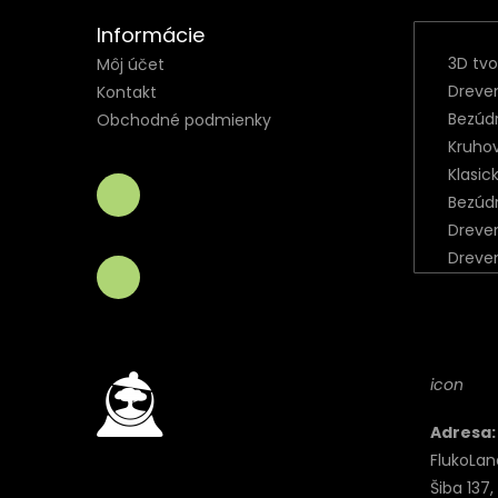
Informácie
3D tv
Môj účet
Dreve
Kontakt
Bezúd
Obchodné podmienky
Kruho
Klasic
Bezúd
Dreve
Dreve
icon
Adresa:
FlukoLand 
Šiba 137