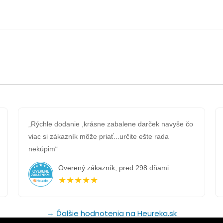
bola:
je:
1.90 €.
0.90 €.
„Rýchle dodanie ,krásne zabalene darček navyše čo
viac si zákazník môže priať...určite ešte rada
nekúpim“
Overený zákazník, pred 298 dňami
★★★★★
→ Ďalšie hodnotenia na Heureka.sk