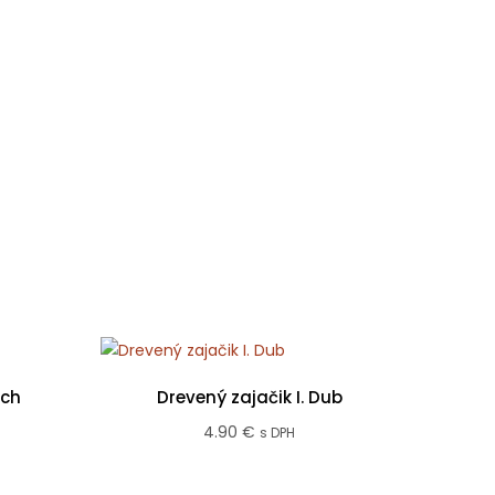
cena
cena
bola:
je:
.
1.90 €.
0.90 €.
ech
Drevený zajačik I. Dub
4.90
€
s DPH