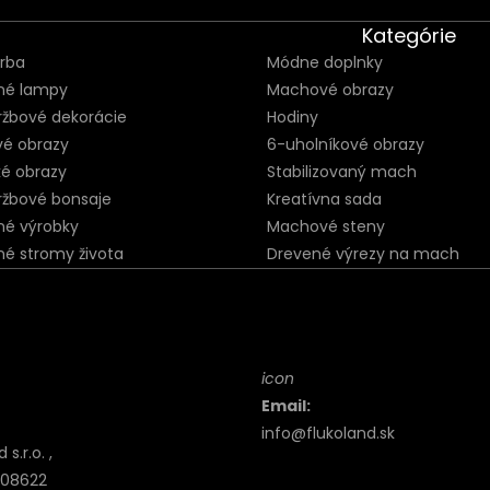
Kategórie
orba
Módne doplnky
né lampy
Machové obrazy
ržbové dekorácie
Hodiny
vé obrazy
6-uholníkové obrazy
ké obrazy
Stabilizovaný mach
ržbové bonsaje
Kreatívna sada
né výrobky
Machové steny
né stromy života
Drevené výrezy na mach
icon
Email:
info@flukoland.sk
s.r.o. ,
, 08622