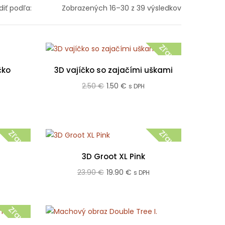
Zoradené
diť podľa:
Zobrazených 16–30 z 39 výsledkov
podľa
popularity
Zľava!
čko
3D vajíčko so zajačími uškami
Pôvodná
Aktuálna
2.50
€
1.50
€
s DPH
cena
cena
bola:
je:
2.50 €.
1.50 €.
Zľava!
Zľava!
3D Groot XL Pink
na
Pôvodná
Aktuálna
23.90
€
19.90
€
s DPH
cena
cena
bola:
je:
Zľava!
.
23.90 €.
19.90 €.