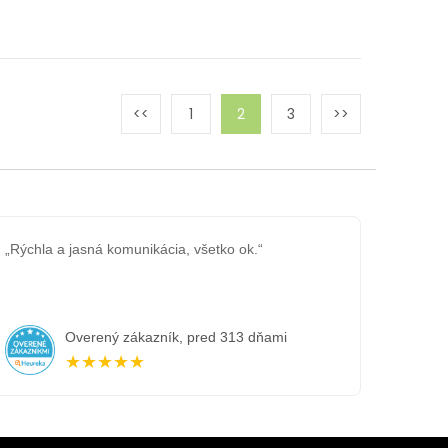
1
2
3
„Rýchla a jasná komunikácia, všetko ok.“
Overený zákazník, pred 313 dňami
★★★★★