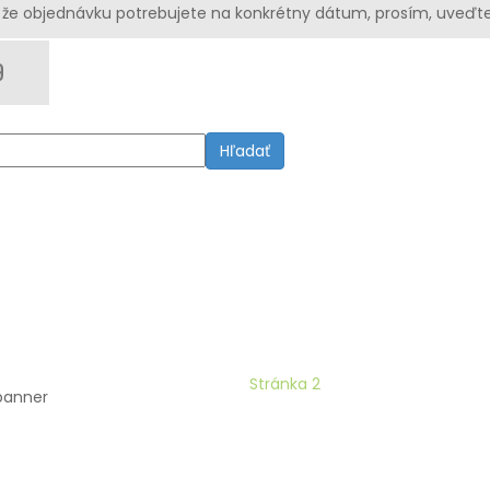
že objednávku potrebujete na konkrétny dátum, prosím, uveďte
Hľadať
Domov
JARNÁ EDÍCIA
Stránka 2