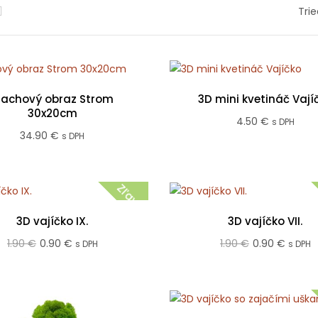
Trie
achový obraz Strom
3D mini kvetináč Vají
30x20cm
4.50
€
s DPH
34.90
€
s DPH
Zľava!
3D vajíčko IX.
3D vajíčko VII.
Pôvodná
Aktuálna
Pôvodná
Aktuál
1.90
€
0.90
€
1.90
€
0.90
€
s DPH
s DPH
cena
cena
cena
cena
bola:
je:
bola:
je:
1.90 €.
0.90 €.
1.90 €.
0.90 €