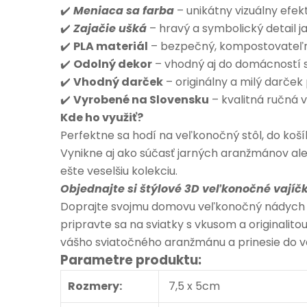
✔️
Meniaca sa farba
– unikátny vizuálny efekt
✔️
Zajačie ušká
– hravý a symbolický detail jar
✔️
PLA materiál
– bezpečný, kompostovateľný
✔️
Odolný dekor
– vhodný aj do domácností s
✔️
Vhodný darček
– originálny a milý darček 
✔️
Vyrobené na Slovensku
– kvalitná ručná v
Kde ho využiť?
Perfektne sa hodí na veľkonočný stôl, do koší
Vynikne aj ako súčasť jarných aranžmánov ale
ešte veselšiu kolekciu.
Objednajte si štýlové 3D veľkonočné vajíč
Doprajte svojmu domovu veľkonočný nádych s
pripravte sa na sviatky s vkusom a originali
vášho sviatočného aranžmánu a prinesie do v
Parametre produktu:
Rozmery:
7,5 x 5cm