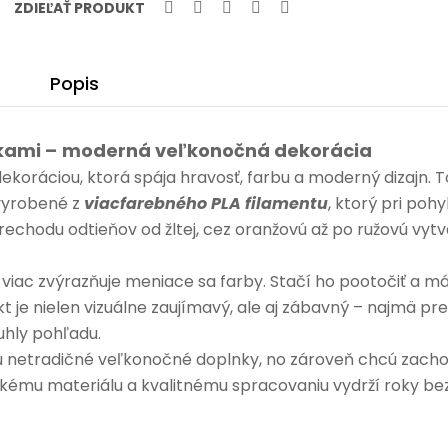
ZDIEĽAŤ PRODUKT
Popis
kami –
moderná veľkonočná dekorácia
ekoráciou, ktorá spája hravosť, farbu a moderný dizajn. 
vyrobené z
viacfarebného PLA filamentu
, ktorý pri pohy
echodu odtieňov od žltej, cez oranžovú až po ružovú vyt
e viac zvýrazňuje meniace sa farby. Stačí ho pootočiť a m
t je nielen vizuálne zaujímavý, ale aj zábavný – najmä pre 
uhly pohľadu.
lujú netradičné veľkonočné doplnky, no zároveň chcú zach
ickému materiálu a kvalitnému spracovaniu vydrží roky be