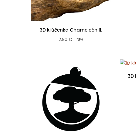
3D kľúčenka Chameleón II.
2.90
€
s DPH
3D 