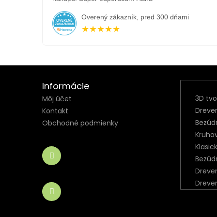
Overený zákazník, pred 300 dňami
★★★★★
Informácie
3D tv
Môj účet
Dreve
Kontakt
Bezúd
Obchodné podmienky
Kruho
Klasic
Bezúd
Dreve
Dreve