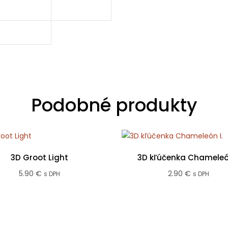
Podobné produkty
3D Groot Light
3D kľúčenka Chameleón
5.90
€
2.90
€
s DPH
s DPH