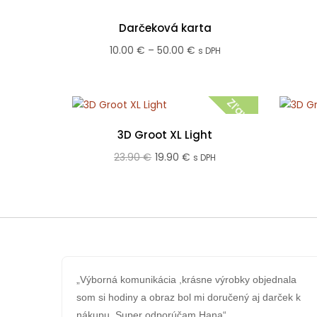
Darčeková karta
Price
10.00
€
–
50.00
€
s DPH
range:
10.00 €
Zľava!
through
50.00 €
3D Groot XL Light
Pôvodná
Aktuálna
23.90
€
19.90
€
s DPH
cena
cena
bola:
je:
23.90 €.
19.90 €.
„Výborná komunikácia ,krásne výrobky objednala
som si hodiny a obraz bol mi doručený aj darček k
nákupu. Super odporúčam Hana“