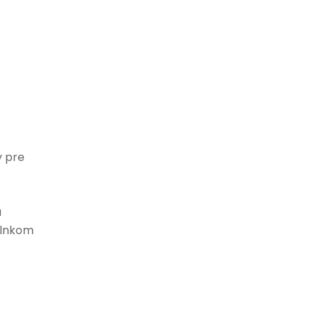
v pre
a
plnkom