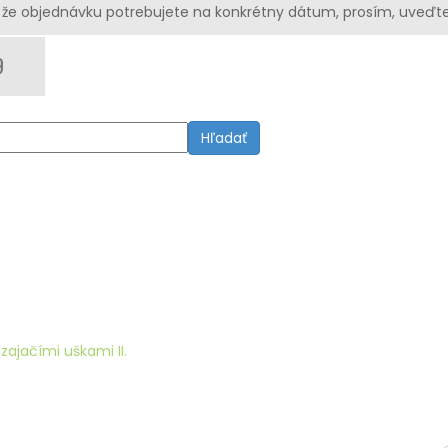
že objednávku potrebujete na konkrétny dátum, prosím, uveďte
Hľadať
zajačími uškami II.