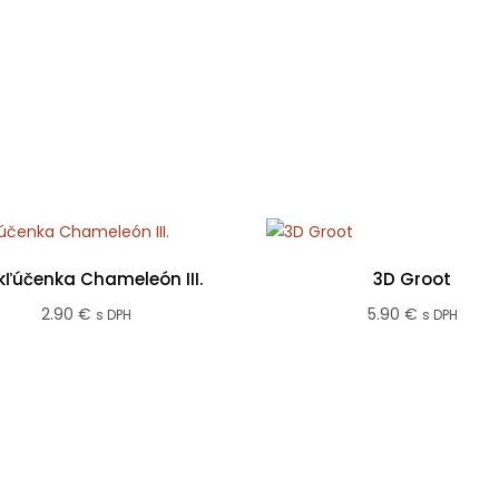
kľúčenka Chameleón III.
3D Groot
2.90
€
5.90
€
s DPH
s DPH