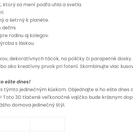
, ktorý sa mení podľa uhla a svetla.
i.
 a šetrný k planéte.
 deťmi.
pre rodinu aj kolegov.
ýroba s láskou.
kov, dekoratívnych tácok, na poličky či parapetné dosky.
bo ako kreatívny prvok pri fotení. Skombinujte viac kuso
ko ešte dnes!
 týmto jedinečným kúskom. Objednajte si ho ešte dnes 
tou! Toto 3D tlačené veľkonočné vajíčko bude krásnym do
ášho domova jedinečný štýl.