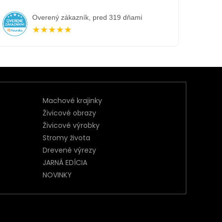
Overený zákazník, pred 319 dňami
★★★★★
Machové krajinky
Živicové obrazy
Živicové výrobky
Stromy života
Drevené výrezy
JARNÁ EDÍCIA
NOVINKY