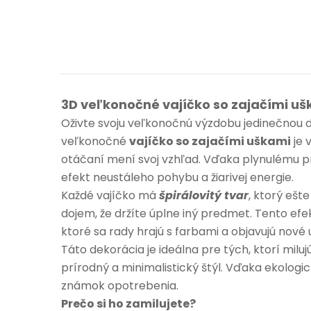
3D veľkonočné vajíčko so zajačími uš
Oživte svoju veľkonočnú výzdobu jedinečnou d
veľkonočné
vajíčko so zajačími uškami
je 
otáčaní mení svoj vzhľad. Vďaka plynulému pr
efekt neustáleho pohybu a žiarivej energie.
Každé vajíčko má
špirálovitý tvar
, ktorý ešt
dojem, že držíte úplne iný predmet. Tento efek
ktoré sa rady hrajú s farbami a objavujú nové 
Táto dekorácia je ideálna pre tých, ktorí mi
prírodný a minimalistický štýl. Vďaka ekolog
známok opotrebenia.
Prečo si ho zamilujete?