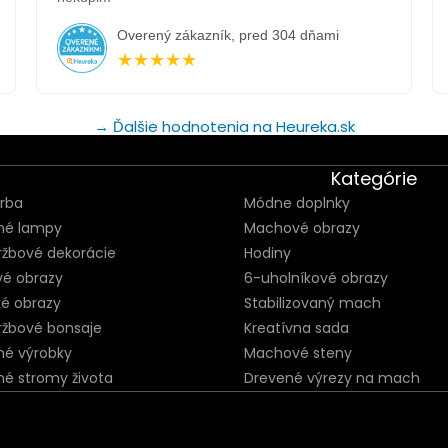
Overený zákazník, pred 304 dňami
★★★★★
→ Ďalšie hodnotenia na Heureka.sk
Kategórie
orba
Módne doplnky
né lampy
Machové obrazy
ržbové dekorácie
Hodiny
vé obrazy
6-uholníkové obrazy
ké obrazy
Stabilizovaný mach
ržbové bonsaje
Kreatívna sada
né výrobky
Machové steny
né stromy života
Drevené výrezy na mach