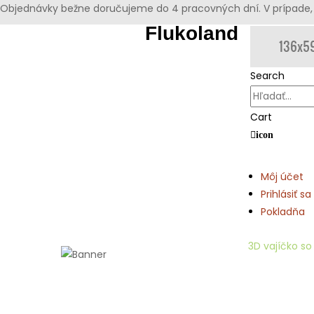
Objednávky bežne doručujeme do 4 pracovných dní. V prípade, 
Flukoland
Search
Cart
icon
Môj účet
Prihlásiť sa
Pokladňa
Domov
3D tvorba
3D vajíčko so 