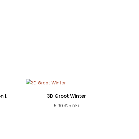
 I.
3D Groot Winter
5.90
€
s DPH