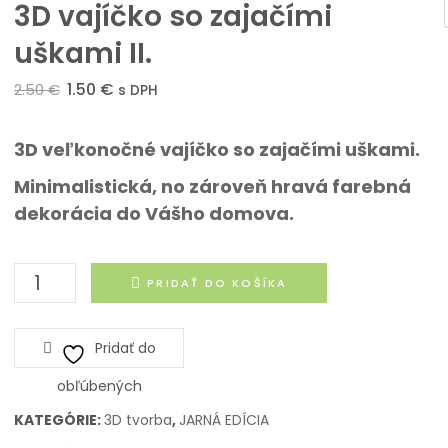
3D vajíčko so zajačími
uškami II.
om
Pôvodná
Aktuálna
1.50
€
2.50
€
s DPH
cena
cena
bola:
je:
3D veľkonočné vajíčko so zajačími uškami.
2.50 €.
1.50 €.
Minimalistická, no zároveň hravá farebná
dekorácia do Vášho domova.
množstvo
PRIDAŤ DO KOŠÍKA
3D
vajíčko
Pridať do
so
zajačími
obľúbených
uškami
KATEGÓRIE:
3D tvorba
,
JARNÁ EDÍCIA
II.