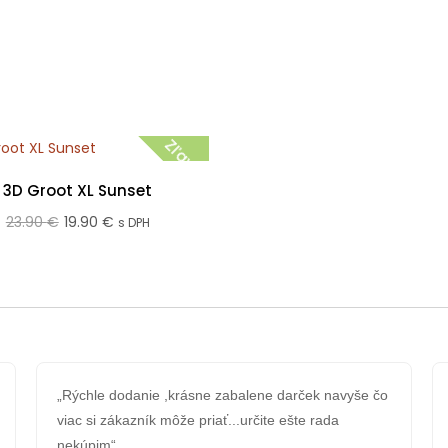
Zľava!
3D Groot XL Sunset
Pôvodná
Aktuálna
23.90
€
19.90
€
s DPH
cena
cena
bola:
je:
23.90 €.
19.90 €.
„Rýchle dodanie ,krásne zabalene darček navyše čo
viac si zákazník môže priať...určite ešte rada
nekúpim“