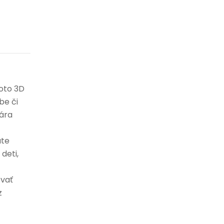
Toto 3D
be či
vára
áte
deti,
ovať
z