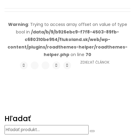
Warning
: Trying to access array offset on value of type
bool in
/data/b/9/b926ebc9-f7f8-4503-89fb-
c680310be954/flukoland.sk/web/wp-
content/plugins/roadthemes-helper/roadthemes-
helper.php
on line
70
ZDIEĽAŤ ČLÁNOK
Hľadať