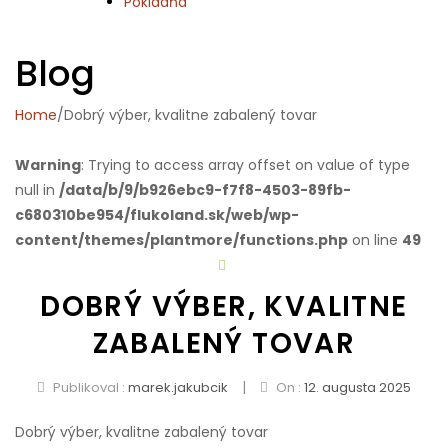
Pokladňa
Blog
Home
/
Dobrý výber, kvalitne zabalený tovar
Warning
: Trying to access array offset on value of type
null in
/data/b/9/b926ebc9-f7f8-4503-89fb-
c680310be954/flukoland.sk/web/wp-
content/themes/plantmore/functions.php
on line
49
DOBRÝ VÝBER, KVALITNE
ZABALENÝ TOVAR
|
Publikoval :
marek.jakubcik
On :
12. augusta 2025
Dobrý výber, kvalitne zabalený tovar