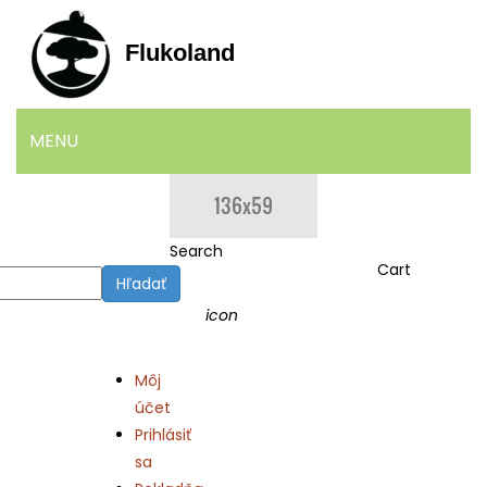
Flukoland
MENU
DOMOV
OBCHOD
Search
Cart
Hľadať
BLOG
icon
KONTAKT
Môj
účet
Prihlásiť
sa