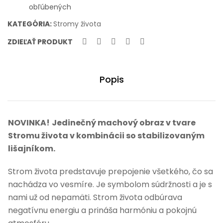
života
obľúbených
Simple
KATEGÓRIA:
Stromy života
S
30cm
ZDIEĽAŤ PRODUKT
Palisander
Popis
NOVINKA!
Jedinečný machový obraz v tvare
Stromu života v kombinácii so stabilizovaným
lišajníkom.
Strom života predstavuje prepojenie všetkého, čo sa
nachádza vo vesmíre. Je symbolom súdržnosti a je s
nami už od nepamäti. Strom života odbúrava
negatívnu energiu a prináša harmóniu a pokojnú