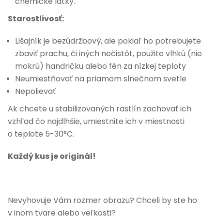
chemické látky.
Starostlivosť:
Lišajník je bezúdržbový, ale pokiaľ ho potrebujete
zbaviť prachu, či iných nečistôt, použite vlhkú (nie
mokrú) handričku alebo fén za nízkej teploty
Neumiestňovať na priamom slnečnom svetle
Nepolievať
Ak chcete u stabilizovaných rastlín zachovať ich
vzhľad čo najdlhšie, umiestnite ich v miestnosti
o teplote 5-30°C.
Každý kus je originál!
Nevyhovuje Vám rozmer obrazu? Chceli by ste ho
v inom tvare alebo veľkosti?