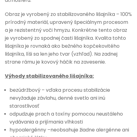
atmosféru.
Obraz je vyrobený zo stabilizovaného lišajníka – 100%
prírodný materiál, upravený špeciálnym procesom
a je rezistentný voči hmyzu. Konkrétne tento obraz
je vyrobený zo spodnej časti lišajníka. Kvalita tohto
lišajníka je rovnaká ako bežného kopčekovitého
lišajníka, líši sa len jeho tvar (vzhľad).
Na zadnej
strane rámu je kovový háčik na zavesenie.
Výhody stabilizovaného lišajníka:
bezúdržbový – vďaka procesu stabilizácie
nevyžaduje závlahu, denné svetlo ani inú
starostlivosť
odpudzuje prach a toxíny pomocou neustáleho
vydávania a prijímania vlhkosti
hypoalergénny –neobsahuje žiadne alergénne ani