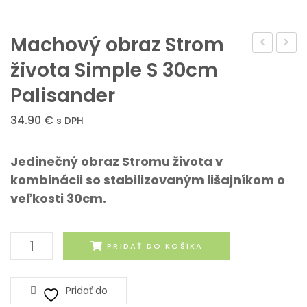
Machový obraz Strom
obraz
obraz
života Simple S 30cm
Strom
Stro
Palisander
života
život
Simple
Simpl
34.90
€
s DPH
S
30cm
30cm
Orec
Jedinečný obraz Stromu života v
Orech
kombinácii so stabilizovaným lišajníkom o
veľkosti 30cm.
množstvo
PRIDAŤ DO KOŠÍKA
Machový
obraz
Pridať do
Strom