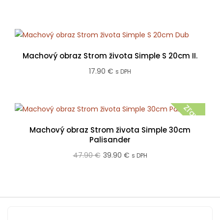
20cm Palisander
29.90
€
s DPH
Machový obraz Strom života Simple S 20cm II.
17.90
€
s DPH
Zľava!
Machový obraz Strom života Simple 30cm
Palisander
Pôvodná
Aktuálna
47.90
€
39.90
€
s DPH
cena
cena
bola:
je:
47.90 €.
39.90 €.