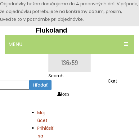
Objednávky bežne doručujeme do 4 pracovných dní. V prípade,
že objednávku potrebujete na konkrétny dátum, prosím,
uveďte to v poznámke pri objednávke.
Flukoland
MENU
DOMOV
OBCHOD
Search
Cart
Hľadať
BLOG
icon
KONTAKT
Môj
účet
Prihlásiť
sa