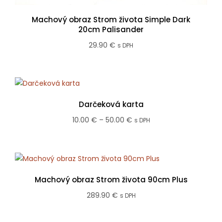
Machový obraz Strom života Simple Dark
20cm Palisander
29.90
€
s DPH
Darčeková karta
Price
10.00
€
–
50.00
€
s DPH
range:
10.00 €
through
50.00 €
Machový obraz Strom života 90cm Plus
289.90
€
s DPH