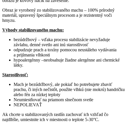
obrazu je kovový háčik na zavesenie.
Obraz je vyrobený zo stabilizovaného machu – 100% prírodný
materiál, upravený špeciálnym procesom a je rezistentný voči
hmyzu.
Výhody stabilizovaného machu:
bezúdržbový – vďaka procesu stabilizácie nevyžaduje
závlahu, denné svetlo ani inú starostlivosť
odpudzuje prach a toxíny pomocou neustáleho vydávania
a prijímania vlhkosti
hypoalergénny –neobsahuje žiadne alergénne ani chemické
látky.
Starostlivosť:
Mach je bezúdržbový, ale pokiaľ ho potrebujete zbaviť
prachu, či iných nečistôt, použite vlhkú (nie mokrú) handričku
alebo fén za nízkej teploty
Neumiestňovať na priamom slnečnom svetle
NEPOLIEVAŤ
Ak chcete u stabilizovaných rastlín zachovať ich vzhľad čo
najdlhšie, umiestnite ich v miestnosti o teplote 5-30°C.