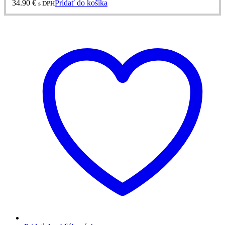
34.90
€
Pridať do košíka
s DPH