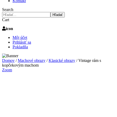
Kontakt
Search
Hľadať
Cart
icon
Môj účet
Prihlásiť sa
Pokladňa
Domov
/
Machové obrazy
/
Klasické obrazy
/
Vintage rám s
kopčekovým machom
Zoom