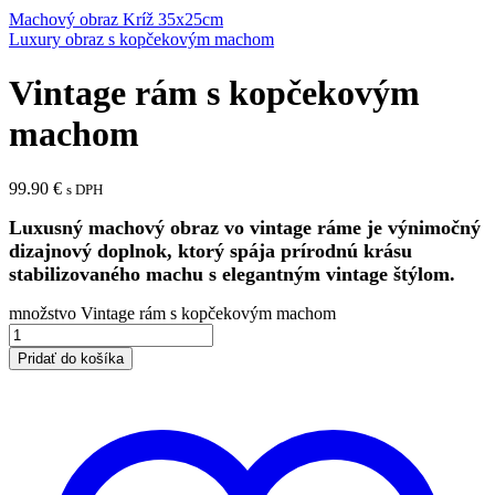
Machový obraz Kríž 35x25cm
Luxury obraz s kopčekovým machom
Vintage rám s kopčekovým
machom
99.90
€
s DPH
Luxusný machový obraz vo vintage ráme je výnimočný
dizajnový doplnok, ktorý spája prírodnú krásu
stabilizovaného machu s elegantným vintage štýlom.
množstvo Vintage rám s kopčekovým machom
Pridať do košíka