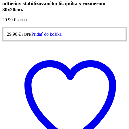
odtieňov stabilizovaného lišajníka s rozmerom
30x20cm.
29.90
€
s DPH
29.90
€
Pridať do košíka
s DPH