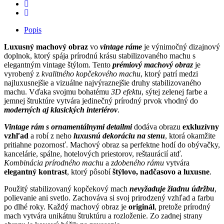
Popis
Luxusný machový obraz
vo
vintage ráme
je výnimočný dizajnový
doplnok, ktorý spája prírodnú krásu stabilizovaného machu s
elegantným vintage štýlom. Tento
prémiový machový obraz
je
vyrobený z
kvalitného kopčekového machu
, ktorý patrí medzi
najluxusnejšie a vizuálne najvýraznejšie druhy stabilizovaného
machu. Vďaka svojmu bohatému
3D efektu
, sýtej zelenej farbe a
jemnej štruktúre vytvára jedinečný prírodný prvok vhodný do
moderných aj klasických interiérov
.
Vintage rám s ornamentálnymi detailmi
dodáva obrazu
exkluzívny
vzhľad
a robí z neho
luxusnú dekoráciu na stenu
, ktorá okamžite
pritiahne pozornosť. Machový obraz sa perfektne hodí do obývačky,
kancelárie, spálne, hotelových priestorov, reštaurácií atď.
Kombinácia prírodného machu
a
zdobeného rámu
vytvára
elegantný kontrast
, ktorý pôsobí
štýlovo, nadčasovo a luxusne
.
Použitý stabilizovaný kopčekový mach
nevyžaduje žiadnu údržbu
,
polievanie ani svetlo. Zachováva si svoj prirodzený vzhľad a farbu
po dlhé roky. Každý machový obraz je
originál
, pretože prírodný
mach vytvára unikátnu štruktúru a rozloženie. Zo zadnej strany