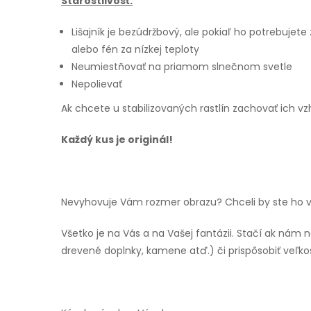
Starostlivosť:
Lišajník je bezúdržbový, ale pokiaľ ho potrebujete
alebo fén za nízkej teploty
Neumiestňovať na priamom slnečnom svetle
Nepolievať
Ak chcete u stabilizovaných rastlín zachovať ich vz
Každý kus je originál!
Nevyhovuje Vám rozmer obrazu? Chceli by ste ho v 
Všetko je na Vás a na Vašej fantázii. Stačí ak nám
drevené doplnky, kamene atď.) či prispôsobiť veľkos