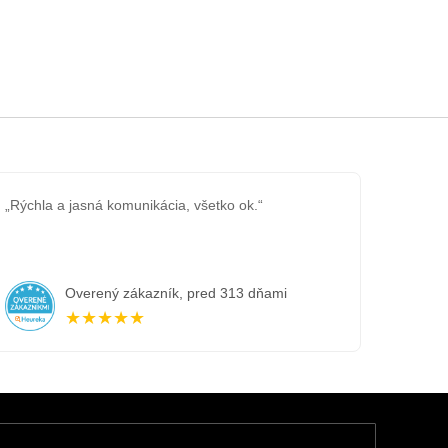
„Rýchla a jasná komunikácia, všetko ok.“
Overený zákazník, pred 313 dňami
★★★★★