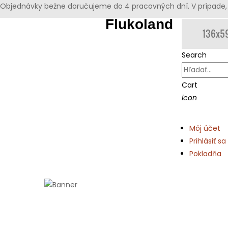
Objednávky bežne doručujeme do 4 pracovných dní. V prípade, 
Flukoland
Search
Cart
icon
Môj účet
Prihlásiť sa
Pokladňa
Domov
Machové obrazy
Klasic