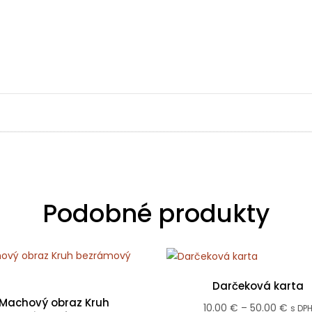
Podobné produkty
Darčeková karta
Machový obraz Kruh
Price
10.00
€
–
50.00
€
s DP