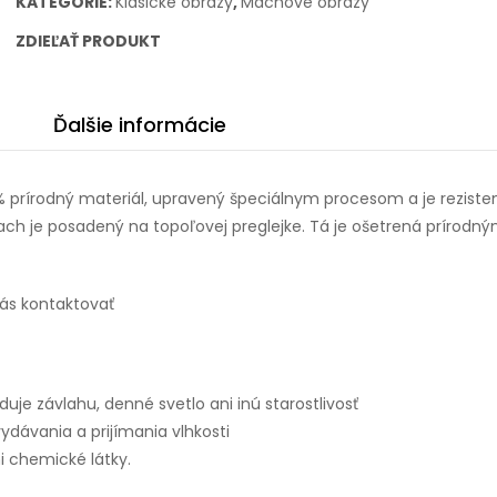
KATEGÓRIE:
Klasické obrazy
,
Machové obrazy
ZDIEĽAŤ PRODUKT
Ďalšie informácie
 prírodný materiál, upravený špeciálnym procesom a je reziste
ch je posadený na topoľovej preglejke. Tá je ošetrená prírodn
Nás kontaktovať
je závlahu, denné svetlo ani inú starostlivosť
dávania a prijímania vlhkosti
 chemické látky.