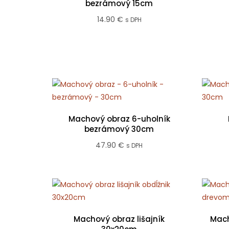
bezrámový 15cm
14.90
€
s DPH
Machový obraz 6-uholník
bezrámový 30cm
47.90
€
s DPH
Machový obraz lišajník
Mach