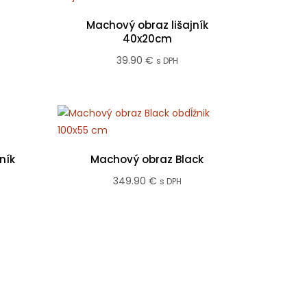
e:
Machový obraz lišajník
 €
40x20cm
ugh
39.90
€
s DPH
0 €
ník
Machový obraz Black
349.90
€
s DPH