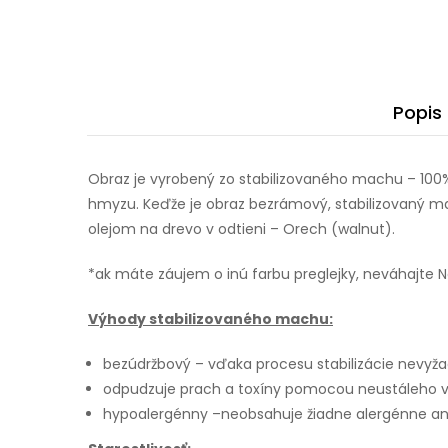
Popis
Obraz je vyrobený zo stabilizovaného machu – 100%
hmyzu. Keďže je obraz bezrámový, stabilizovaný ma
olejom na drevo v odtieni – Orech (walnut).
*ak máte záujem o inú farbu preglejky, neváhajte 
Výhody stabilizovaného machu:
bezúdržbový – vďaka procesu stabilizácie nevyžadu
odpudzuje prach a toxíny pomocou neustáleho vy
hypoalergénny –neobsahuje žiadne alergénne ani