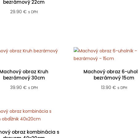
bezrámový 22cm
rang
29.90
€
s DPH
10.00
thro
50.0
Machový obraz Kruh
Machový obraz 6-uhol
bezrámový 30cm
bezrámový 15cm
39.90
€
13.90
€
s DPH
s DPH
ový obraz kombinácia s