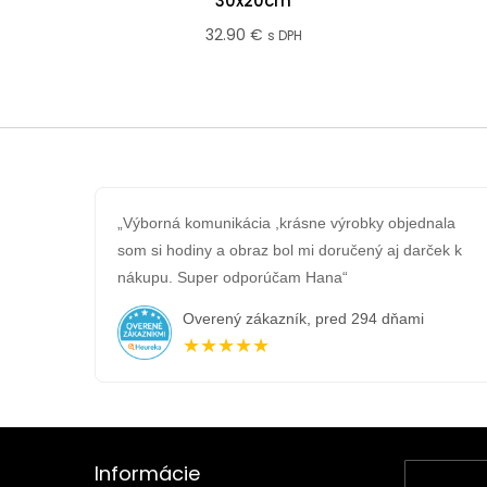
30x20cm
32.90
€
s DPH
„Výborná komunikácia ,krásne výrobky objednala
som si hodiny a obraz bol mi doručený aj darček k
nákupu. Super odporúčam Hana“
Overený zákazník, pred 294 dňami
★★★★★
Informácie