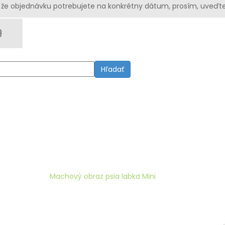
že objednávku potrebujete na konkrétny dátum, prosím, uveďte
Hľadať
ké obrazy
Machový obraz psia labka Mini