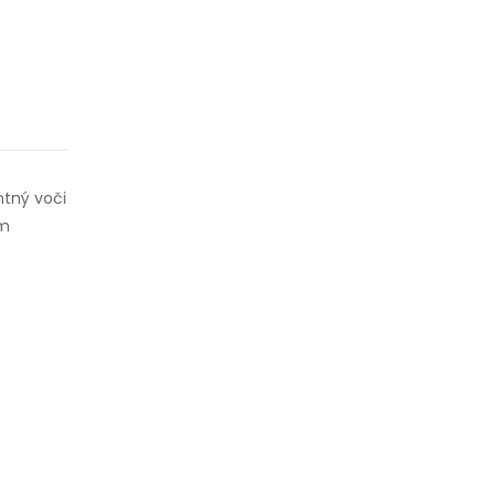
ntný voči
ým