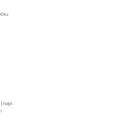
ičku
 (napr.
!