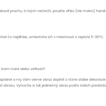
 zbaviť prachu, či iných nečistôt, použite vlhkú (nie mokrú) handr
hľad čo najdlhšie, umiestnite ich v miestnosti o teplote 5-30°C.
inom tvare alebo veľkosti?
 napíšete a my Vám vieme obraz doplniť o rôzne ďalšie dekorácie
ť obrazu. Vytvoríte si tak jedinečný obraz podľa Vašich predstáv