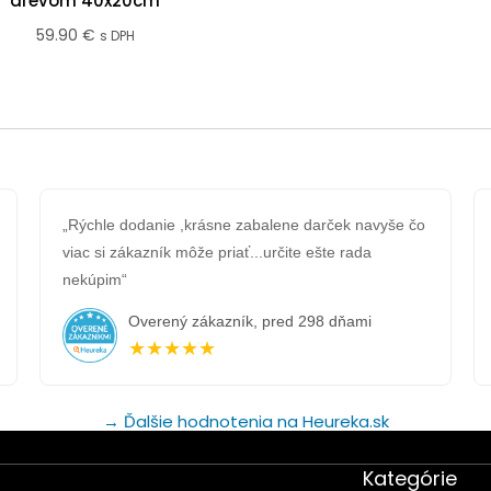
drevom 40x20cm
59.90
€
s DPH
„Rýchle dodanie ,krásne zabalene darček navyše čo
viac si zákazník môže priať...určite ešte rada
nekúpim“
Overený zákazník, pred 298 dňami
★★★★★
→ Ďalšie hodnotenia na Heureka.sk
Kategórie