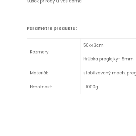
Kúsok prírody u Vás doma.
Parametre produktu:
50x43cm
Rozmery:
Hrúbka preglejky- 8mm
Materiál:
stabilizovaný mach, preg
Hmotnosť:
1000g