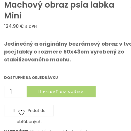
Machový obraz psia labka
Mini
om
124.90
€
s DPH
Jedinečný a originálny bezrámový obraz v tv
psej labky o rozmere 50x43cm vyrobený zo
stabilizovaného machu.
DOSTUPNÉ NA OBJEDNÁVKU
množstvo
PRIDAŤ DO KOŠÍKA
Machový
obraz
Pridať do
psia
labka
obľúbených
Mini