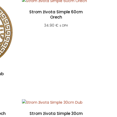
Strom života Simple 60cm
Orech
34.90
€
s DPH
ub
ech
Strom života Simple 30cm