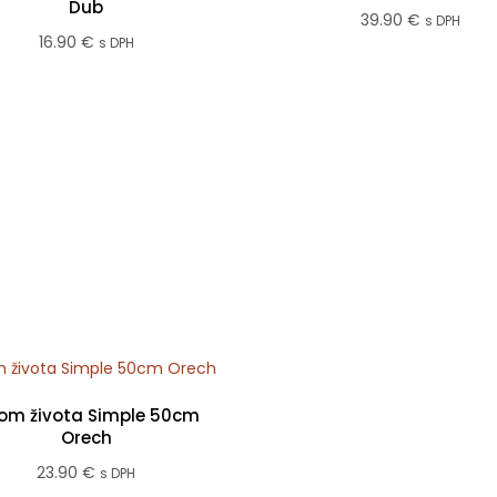
Dub
39.90
€
s DPH
16.90
€
s DPH
rom života Simple 50cm
Orech
23.90
€
s DPH