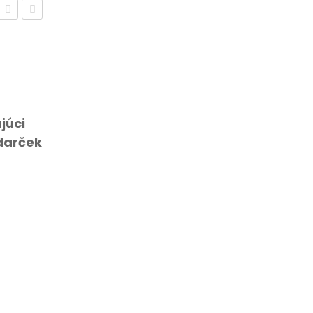
Drevený
Drevený
výrez
výrez
–
–
Rodičia
Rodičia
a
a
júci
dcéra
syn
 darček
(dub)
(dub)