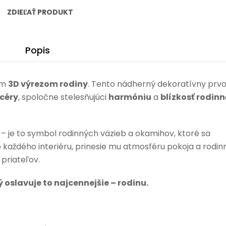
dcéra
ZDIEĽAŤ PRODUKT
(orech)
Popis
ím
3D výrezom rodiny
. Tento nádherný dekoratívny prv
dcéry
, spoločne stelesňujúci
harmóniu
a
blízkosť rodin
 – je to symbol rodinných väzieb a okamihov, ktoré sa
 každého interiéru, prinesie mu atmosféru pokoja a rodin
 priateľov.
 oslavuje to najcennejšie – rodinu.