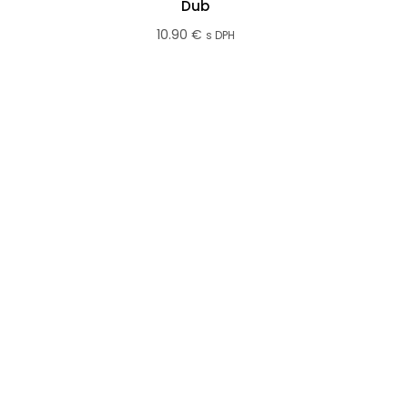
Dub
10.90
€
s DPH