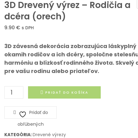
3D Drevený výrez – Rodičia a
dcéra (orech)
om
9.90
€
s DPH
3D závesná dekorácia zobrazujúca láskyplný
okamih rodičov a ich dcéry, spoločne stelesňu
harmóniu a blízkosť rodinného života. Skvelý
pre vašu rodinu alebo priateľov.
množstvo
PRIDAŤ DO KOŠÍKA
3D
Drevený
Pridať do
výrez
-
obľúbených
Rodičia
KATEGÓRIA:
Drevené výrezy
a