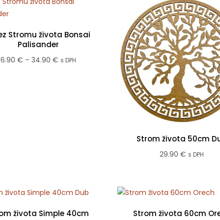
ez Stromu života Bonsai
Palisander
Price
6.90
€
–
34.90
€
s DPH
range:
6.90 €
through
34.90 €
Strom života 50cm D
29.90
€
s DPH
rom života Simple 40cm
Strom života 60cm Or