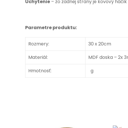
Uchytenie
– zo zadnej strany je kovový háčik
Parametre produktu:
Rozmery:
30 x 20cm
Materiál:
MDF doska – 2x 3
Hmotnosť:
g