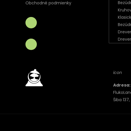
Bezúd
Obchodné podmienky
Kruho
Klasic
Bezúd
Dreve
Dreve
icon
Adresa:
FlukoLand 
Šiba 137