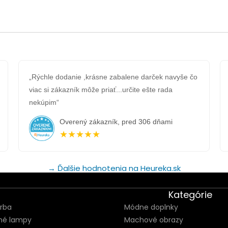
„Rýchle dodanie ,krásne zabalene darček navyše čo
viac si zákazník môže priať...určite ešte rada
nekúpim“
Overený zákazník, pred 306 dňami
★★★★★
→ Ďalšie hodnotenia na Heureka.sk
Kategórie
orba
Módne doplnky
né lampy
Machové obrazy