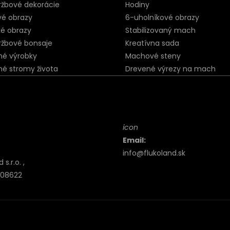
ržbové dekorácie
Hodiny
vé obrazy
6-uholníkové obrazy
ké obrazy
Stabilizovaný mach
ržbové bonsaje
Kreatívna sada
né výrobky
Machové steny
né stromy života
Drevené výrezy na mach
icon
Email:
info@flukoland.sk
s.r.o. ,
, 08622