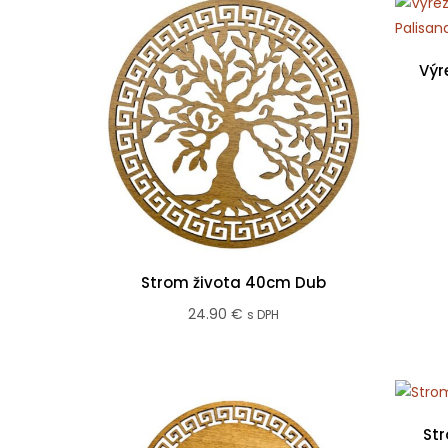
Výr
Strom života 40cm Dub
24.90
€
s DPH
St