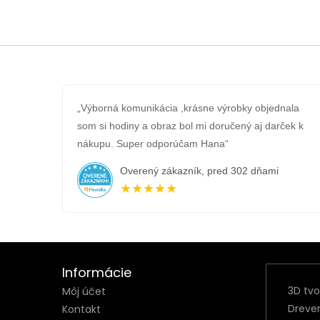
„Výborná komunikácia ,krásne výrobky objednala
som si hodiny a obraz bol mi doručený aj darček k
nákupu. Super odporúčam Hana“
Overený zákazník, pred 302 dňami
★★★★★
Informácie
3D tv
Môj účet
Dreve
Kontakt