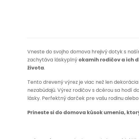
Vneste do svojho domova hrejivý dotyk s naš
zachytáva láskyplný
okamih rodičov a ich 
života
.
Tento drevený výrez je viac než len dekorácia
nezabúdajú. Výrez rodičov s dcérou sa hodí do
lásky. Perfektný darček pre vašu rodinu alebo
Prineste si do domova kúsok umenia, ktorý