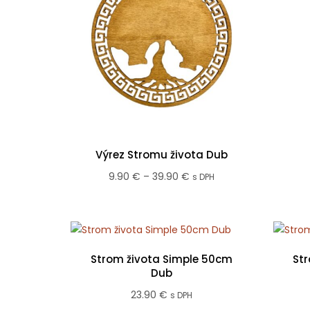
Výrez Stromu života Dub
Price
9.90
€
–
39.90
€
s DPH
range:
9.90 €
through
39.90 €
Strom života Simple 50cm
St
Dub
23.90
€
s DPH