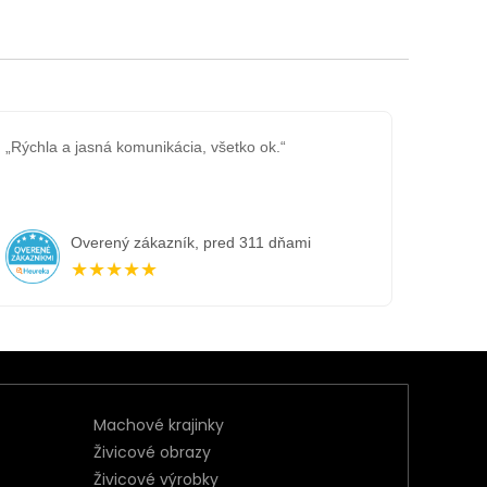
„Rýchla a jasná komunikácia, všetko ok.“
Overený zákazník, pred 311 dňami
★★★★★
Machové krajinky
Živicové obrazy
Živicové výrobky