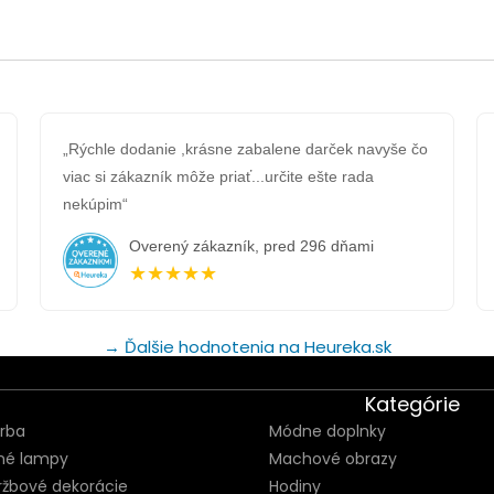
„Rýchle dodanie ,krásne zabalene darček navyše čo
viac si zákazník môže priať...určite ešte rada
nekúpim“
Overený zákazník, pred 296 dňami
★★★★★
→ Ďalšie hodnotenia na Heureka.sk
Kategórie
orba
Módne doplnky
né lampy
Machové obrazy
ržbové dekorácie
Hodiny