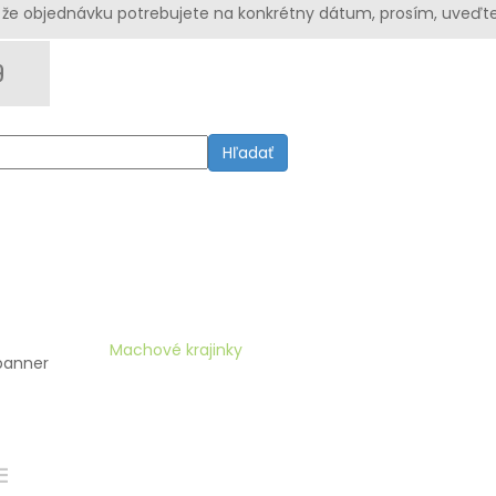
že objednávku potrebujete na konkrétny dátum, prosím, uveďte
Hľadať
Domov
Machové krajinky