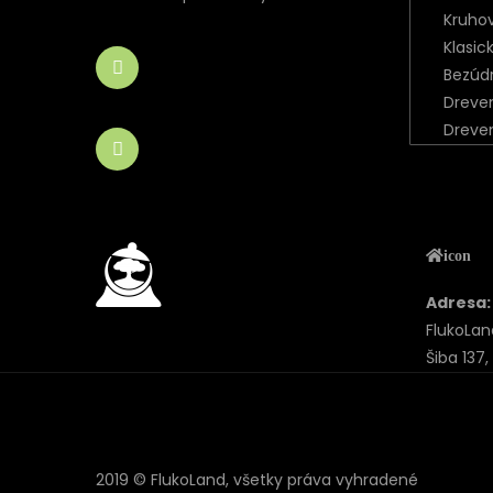
Kruho
Klasic
Bezúd
Dreve
Dreve
icon
Adresa:
FlukoLand 
Šiba 137
2019 © FlukoLand, všetky práva vyhradené