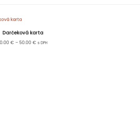
Darčeková karta
Price
10.00
€
–
50.00
€
s DPH
range:
10.00 €
through
50.00 €