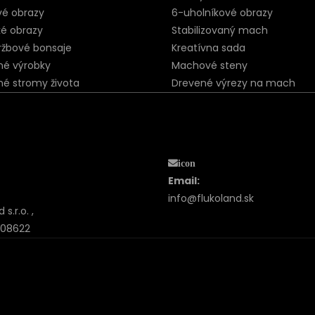
vé obrazy
6-uholníkové obrazy
ké obrazy
Stabilizovaný mach
ržbové bonsaje
Kreatívna sada
né výrobky
Machové steny
né stromy života
Drevené výrezy na mach
icon
Email:
info@flukoland.sk
s.r.o. ,
, 08622