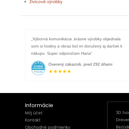
Živicové výrobky
„Výborná komunikácia ,krásne výrobky objednala
som si hodiny a obraz bol mi doručený aj darček k
nákupu. Super odporúčam Hana“
Overený zákazník, pred 292 dňami
★★★★★
Informácie
3D tv
Môj účet
Dreve
Kontakt
Bezúd
Obchodné podmienky